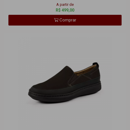
Comprar
17304 Sapato Opananken Brown Rústico
A partir de