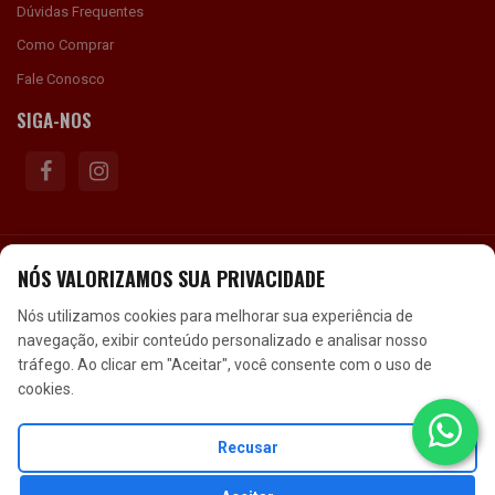
Fale Conosco
SIGA-NOS
FORMAS DE PAGAMENTO
NÓS VALORIZAMOS SUA PRIVACIDADE
SEGURANÇA
Nós utilizamos cookies para melhorar sua experiência de
navegação, exibir conteúdo personalizado e analisar nosso
tráfego. Ao clicar em "Aceitar", você consente com o uso de
cookies.
Accomodate Opananken antistress - CNPJ:
Recusar
18.490.727/0001-60 © Todos os direitos reservados. 2026
Loja criada em