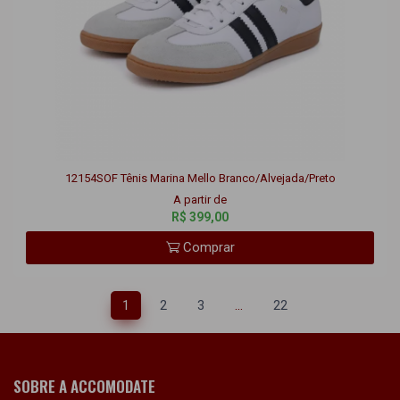
12154SOF Tênis Marina Mello Branco/Alvejada/Preto
A partir de
R$ 399,00
Comprar
1
2
3
...
22
SOBRE A ACCOMODATE
A Loja Accomodate se destaca por suas linhas de calçados